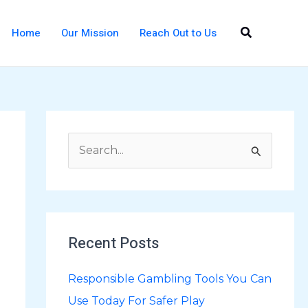
Search
Home
Our Mission
Reach Out to Us
S
e
a
r
Recent Posts
c
h
Responsible Gambling Tools You Can
f
Use Today For Safer Play
o