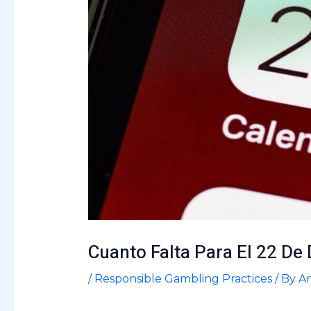
Cuanto Falta Para El 22 De
/
Responsible Gambling Practices
/ By
An