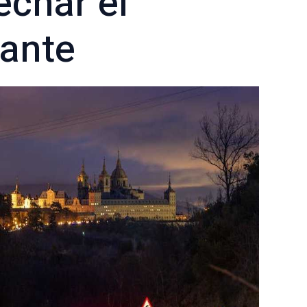
char el
ante