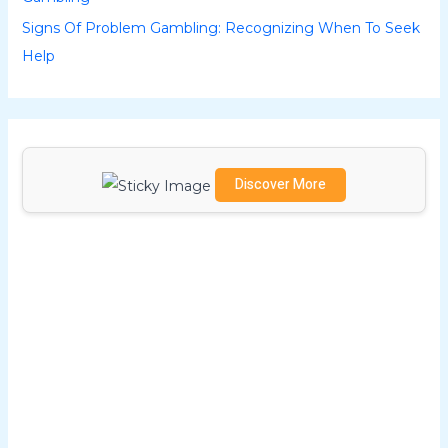
Signs Of Problem Gambling: Recognizing When To Seek
Help
Discover More
Scrol
l
dow
n to
see
the
stick
y