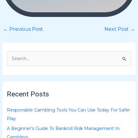
←
Previous Post
Next Post
→
S
e
a
r
Recent Posts
c
h
Responsible Gambling Tools You Can Use Today For Safer
f
Play
o
A Beginner’s Guide To Bankroll Risk Management In
r
Gambling
: