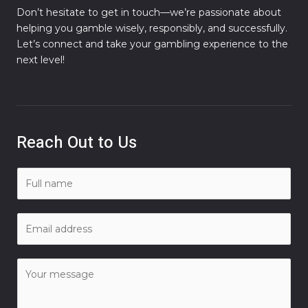
Don’t hesitate to get in touch—we’re passionate about
helping you gamble wisely, responsibly, and successfully.
Let’s connect and take your gambling experience to the
next level!
Reach Out to Us
N
a
m
E
e
m
*
a
C
i
o
l
m
*