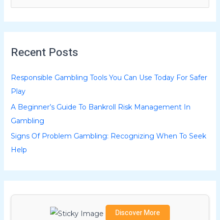
e
a
r
Recent Posts
c
h
Responsible Gambling Tools You Can Use Today For Safer
f
Play
o
A Beginner’s Guide To Bankroll Risk Management In
r
Gambling
:
Signs Of Problem Gambling: Recognizing When To Seek
Help
Discover More