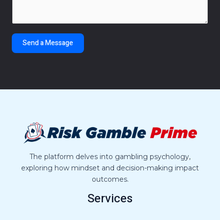
m
e
n
t
Send a Message
o
r
M
e
s
s
a
g
e
*
The platform delves into gambling psychology,
exploring how mindset and decision-making impact
outcomes.
Services